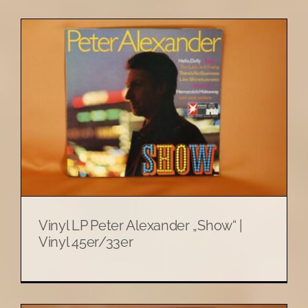
Vinyl LP Peter Alexander „Show“ |
Vinyl 45er/33er