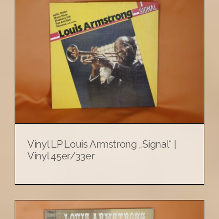
Vinyl LP Louis Armstrong „Signal“ |
Vinyl 45er/33er