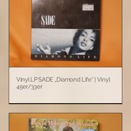
|
Vinyl LP SADE „Diamond Life“ | Vinyl
45er/33er