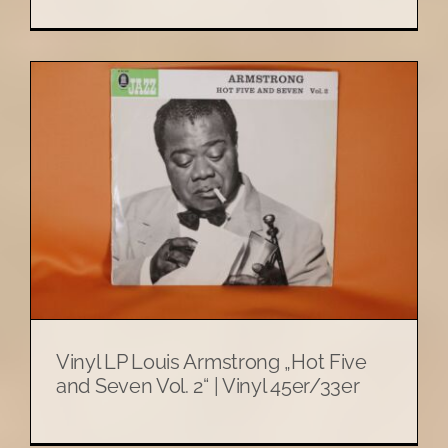
Vinyl LP Louis Armstrong „Hot Five
and Seven Vol. 2“ | Vinyl 45er/33er