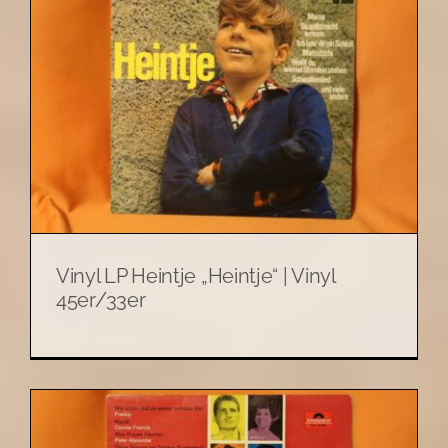
Vinyl LP Heintje „Heintje“ | Vinyl
45er/33er