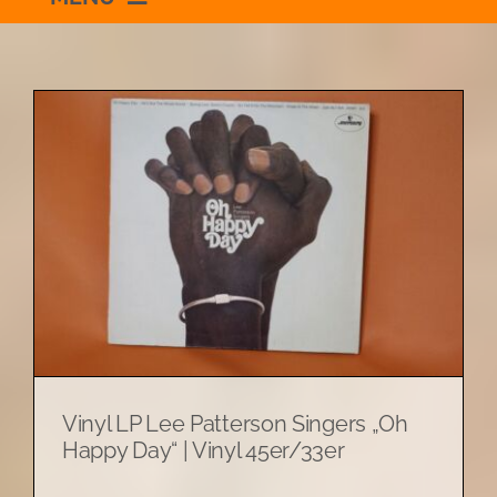
Willkommen
Schauraum
Impressum
s
Datenschutzerklärung
+436504036869
Vinyl LP Lee Patterson Singers „Oh
zum Shop
Happy Day“ | Vinyl 45er/33er