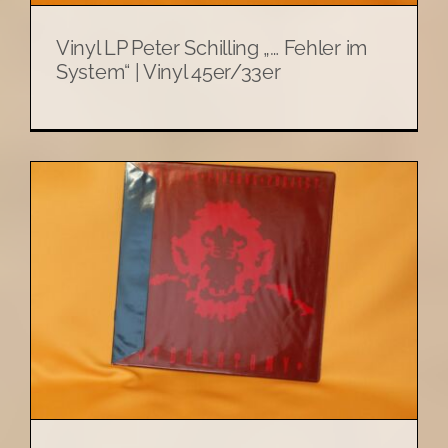
Vinyl LP Peter Schilling „… Fehler im
System“ | Vinyl 45er/33er