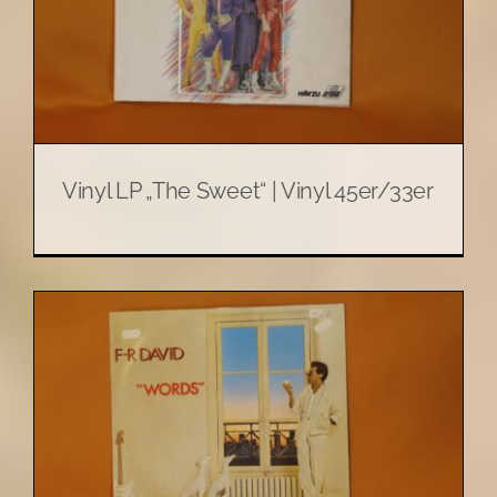
Vinyl LP „The Sweet“ | Vinyl 45er/33er