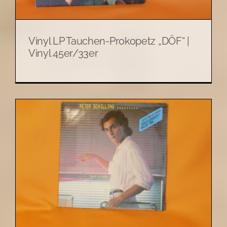
Vinyl LP Tauchen-Prokopetz „DÖF“ |
Vinyl 45er/33er