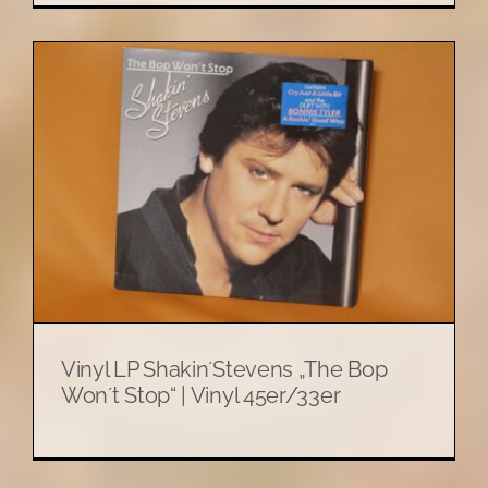
Vinyl LP Shakin´Stevens „The Bop
Won´t Stop“ | Vinyl 45er/33er