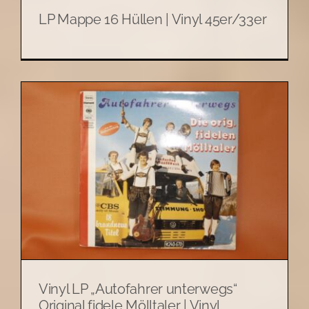
LP Mappe 16 Hüllen | Vinyl 45er/33er
Vinyl LP „Autofahrer unterwegs“
Original fidele Mölltaler | Vinyl