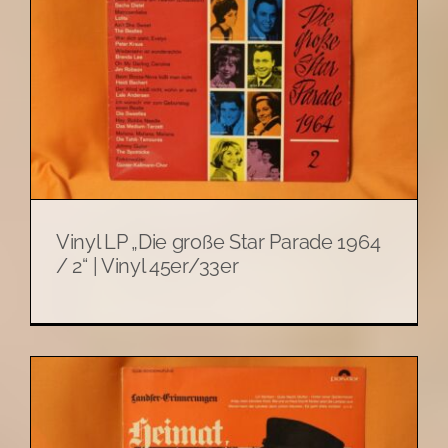
Vinyl LP „Die große Star Parade 1964
/ 2“ | Vinyl 45er/33er