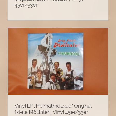
45er/33er
Vinyl LP „Heimatmelodie“ Original
fidele Mölltaler | Vinyl 45er/33er