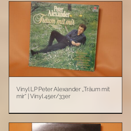
Vinyl LP Peter Alexander „Träum mit
mir“ | Vinyl 45er/33er