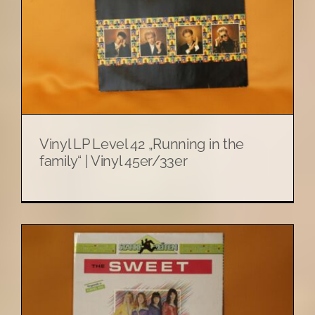
Vinyl LP Level 42 „Running in the
family“ | Vinyl 45er/33er