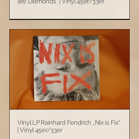
are Diamonds“ | Vinyl 45er/33er
Vinyl LP Rainhard Fendrich „Nix is Fix“
| Vinyl 45er/33er