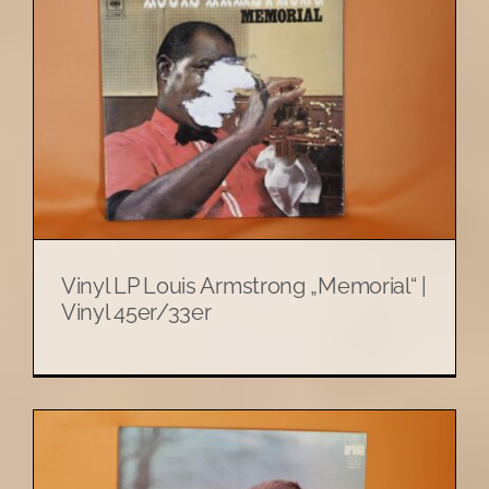
Vinyl LP Louis Armstrong „Memorial“ |
Vinyl 45er/33er