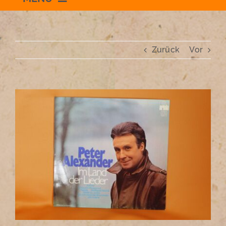
Willkommen
Zurück
Vor
Schauraum
Impressum
Zeige
grösseres
Bild
Datenschutzerklärung
+436504036869
zum Shop