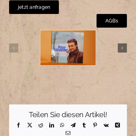
jetzt anfragen
AGBs
Teilen Sie diesen Artikel!
Facebook
X
Reddit
LinkedIn
WhatsApp
Telegram
Tumblr
Pinterest
Vk
Xing
E-