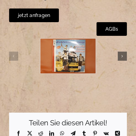
jetzt anfragen
AGBs
Teilen Sie diesen Artikel!
Facebook
X
Reddit
LinkedIn
WhatsApp
Telegram
Tumblr
Pinterest
Vk
Xing