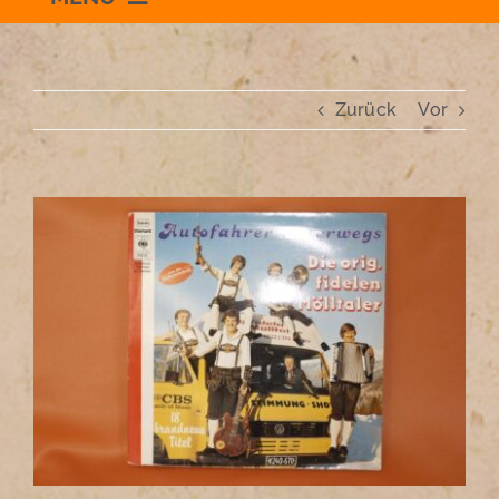
Willkommen
Zurück
Vor
Schauraum
Impressum
Zeige
grösseres
Bild
Datenschutzerklärung
+436504036869
zum Shop