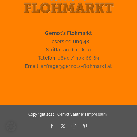
Gernot´s Flohmarkt
Liesersiedlung 48
Spittal an der Drau
Telefon:
0650 / 403 68 69
Email:
anfrage@gernots-flohmarkt.at
Copyright 2022 | Gernot Santner |
Impressum
|
Facebook
X
Instagram
Pinterest