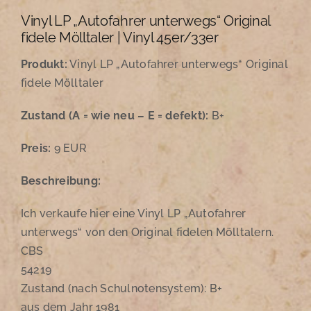
Vinyl LP „Autofahrer unterwegs“ Original
fidele Mölltaler | Vinyl 45er/33er
Produkt:
Vinyl LP „Autofahrer unterwegs“ Original
fidele Mölltaler
Zustand
(A = wie neu – E = defekt):
B+
Preis:
9 EUR
Beschreibung:
Ich verkaufe hier eine Vinyl LP „Autofahrer
unterwegs“ von den Original fidelen Mölltalern.
CBS
54219
Zustand (nach Schulnotensystem): B+
aus dem Jahr 1981