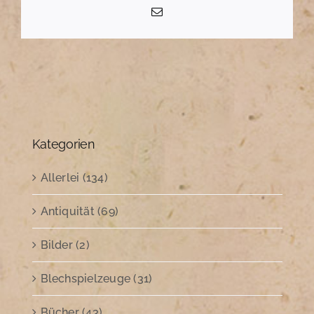
E-
Mail
Kategorien
Allerlei (134)
Antiquität (69)
Bilder (2)
Blechspielzeuge (31)
Bücher (43)