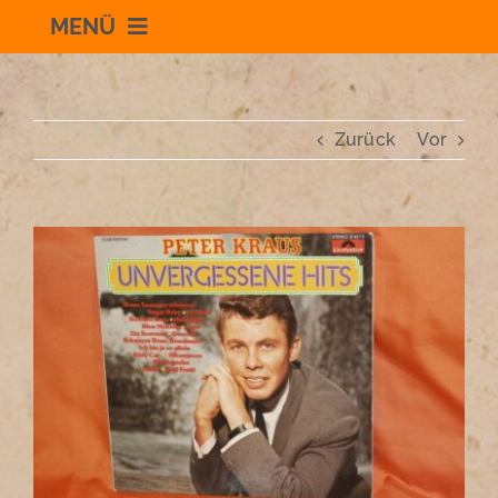
MENÜ
Willkommen
Zurück
Vor
Schauraum
Impressum
Zeige
grösseres
Bild
Datenschutzerklärung
+436504036869
zum Shop