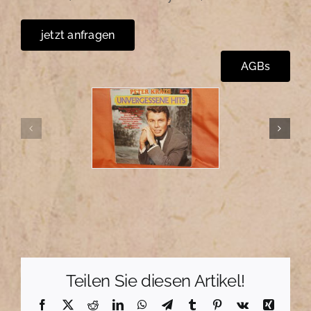
jetzt anfragen
AGBs
Teilen Sie diesen Artikel!
Facebook
X
Reddit
LinkedIn
WhatsApp
Telegram
Tumblr
Pinterest
Vk
Xing