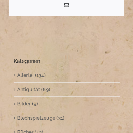
E-
Mail
Kategorien
Allerlei (134)
Antiquität (69)
Bilder (9)
Blechspielzeuge (31)
Bücher (43)