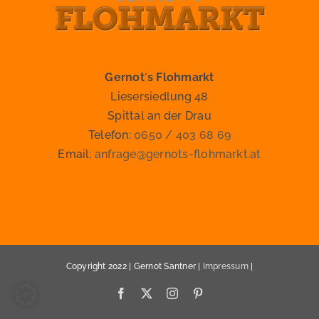
Gernot´s Flohmarkt
Liesersiedlung 48
Spittal an der Drau
Telefon:
0650 / 403 68 69
Email:
anfrage@gernots-flohmarkt.at
Copyright 2022 | Gernot Santner |
Impressum
|
Facebook
X
Instagram
Pinterest