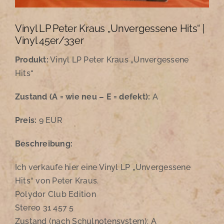
Vinyl LP Peter Kraus „Unvergessene Hits“ |
Vinyl 45er/33er
Produkt:
Vinyl LP Peter Kraus „Unvergessene
Hits“
Zustand
(A = wie neu – E = defekt):
A
Preis:
9 EUR
Beschreibung:
Ich verkaufe hier eine Vinyl LP „Unvergessene
Hits“ von Peter Kraus.
Polydor Club Edition
Stereo 31 457 5
Zustand (nach Schulnotensystem): A