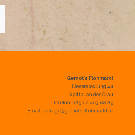
E-
Mail
Gernot´s Flohmarkt
Liesersiedlung 48
Spittal an der Drau
Telefon:
0650 / 403 68 69
Email:
anfrage@gernots-flohmarkt.at