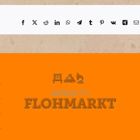
Facebook
X
Reddit
LinkedIn
WhatsApp
Telegram
Tumblr
Pinterest
Vk
Xing