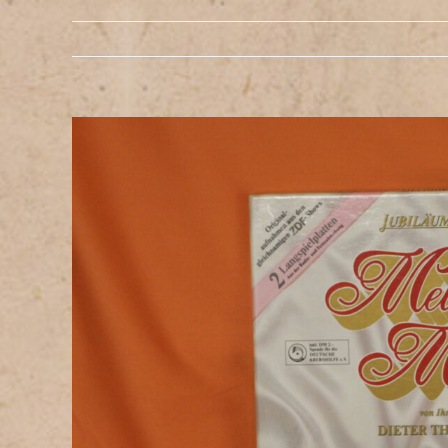
Zeige
grösseres
Bild