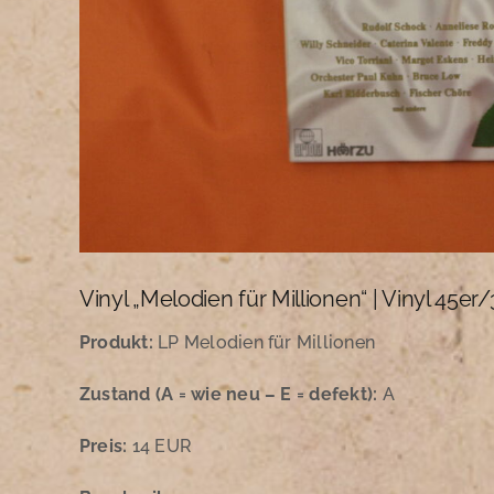
Vinyl „Melodien für Millionen“ | Vinyl 45er
Produkt:
LP Melodien für Millionen
Zustand
(A = wie neu – E = defekt):
A
Preis:
14 EUR