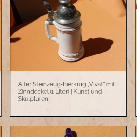
Alter Steingut-Bierkrug
„Alleweil Fidel“ mit
|
Zinndeckel | Kunst und
Skulpturen
Allerlei
Kunst und Skulpturen
Alter Steinzeug-Bierkrug „Vivat“ mit
Zinndeckel (1 Liter) | Kunst und
Skulpturen