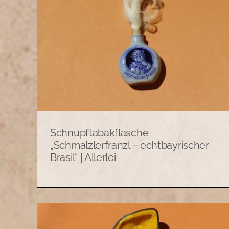
Schnupftabak Flasche
„Schmalzlerfranzl“ klein |
|
Allerlei
Allerlei
Schnupftabakflasche
„Schmalzlerfranzl – echtbayrischer
Brasil“ | Allerlei