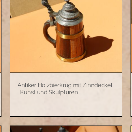
Bierkrug „Reiter“ mit
Zinndeckel | Kunst und
Skulpturen
Allerlei
Kunst und Skulpturen
Antiker Holzbierkrug mit Zinndeckel
| Kunst und Skulpturen