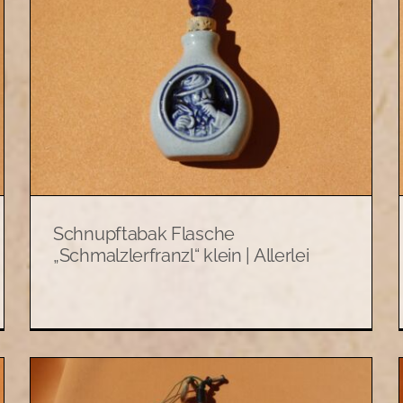
Schnupftabakflasche
„Perlesreuter-Schmalzler
Faust“ | Allerlei
Allerlei
Schnupftabak Flasche
„Schmalzlerfranzl“ klein | Allerlei