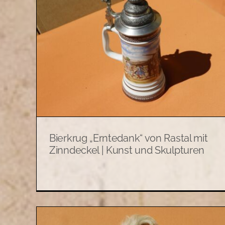
on
Alter Steinzeug-Bierkrug
unst
„Vivat“ mit Zinndeckel (1 Liter) 
Kunst und Skulpturen
Allerlei
Kunst und Skulpturen
Bierkrug „Erntedank“ von Rastal mit
Zinndeckel | Kunst und Skulpturen