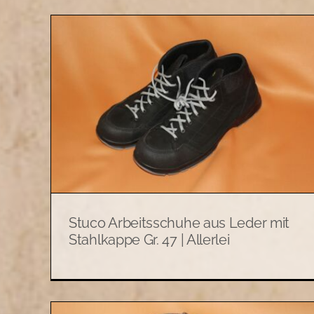
us
Alte Tischglocke aus Messin
47 |
mit Holzgriff | Allerlei
Allerlei
Stuco Arbeitsschuhe aus Leder mit
Stahlkappe Gr. 47 | Allerlei