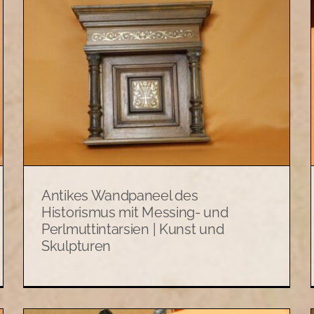
Alter Steinzeug-Bierkrug mit
d
Zinndeckel „Hopfen und
Malz, Gott erhalt’s“ | Kunst
und Skulpturen
Allerlei
Kunst und Skulpturen
Antikes Wandpaneel des
Historismus mit Messing- und
Perlmuttintarsien | Kunst und
Skulpturen