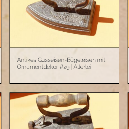
Antikes Bügeleisen aus
Gusseisen #28 | Allerlei
Allerlei
Antiquität
Antikes Gusseisen-Bügeleisen mit
Ornamentdekor #29 | Allerlei
Designer-Wandgarderobe