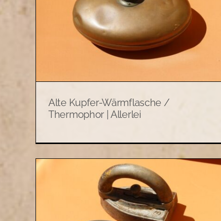
Antikes Gusseisen-
e /
Bügeleisen mit
Ornamentdekor #29 | Allerlei
Allerlei
Antiquität
Alte Kupfer-Wärmflasche /
Thermophor | Allerlei
 2
Antikes Kohlebügeleisen aus