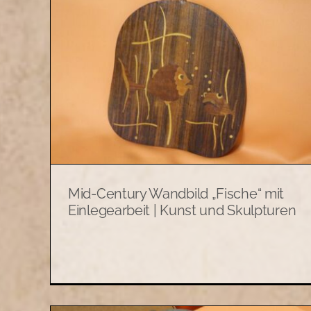
Antikes Wandpaneel des
d
Historismus mit Messing- un
t |
Perlmuttintarsien | Kunst und
n
Skulpturen
n
Allerlei
Antiquität
Kunst und Skulpturen
Mid-Century Wandbild „Fische“ mit
Einlegearbeit | Kunst und Skulpturen