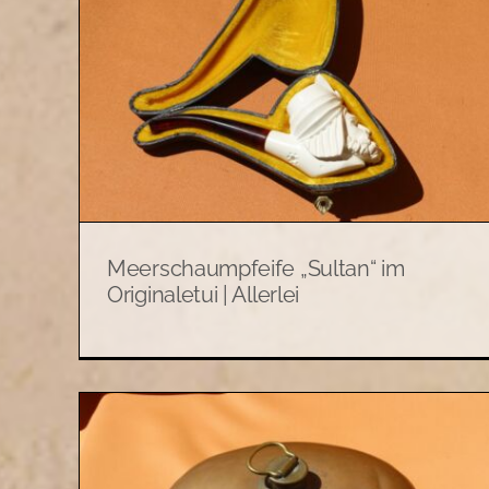
Alte Steckpfeife mit
an“
Keramikkopf und Gamsmotiv 
i
Allerlei
Allerlei
Meerschaumpfeife „Sultan“ im
Originaletui | Allerlei