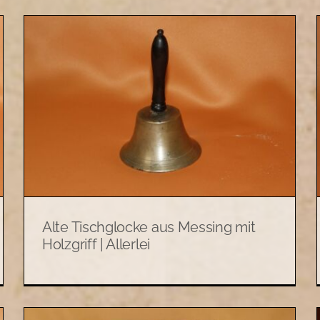
Handyhülle für Apple iPhone
g
16 Pro inkl. Panzerglas |
Allerlei
Allerlei
Alte Tischglocke aus Messing mit
Holzgriff | Allerlei