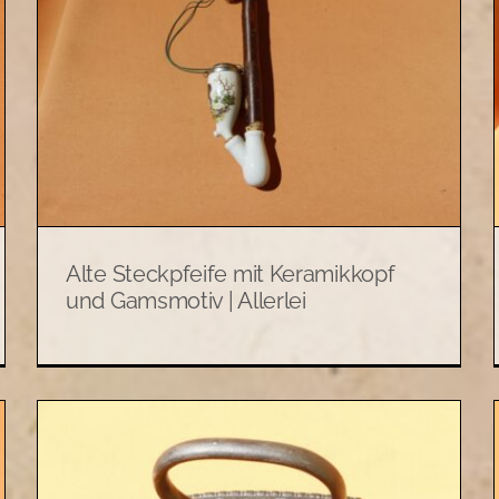
Schnupftabakflasche
|
„Pöschl-Schmalzler“ groß |
Allerlei
Allerlei
Alte Steckpfeife mit Keramikkopf
und Gamsmotiv | Allerlei