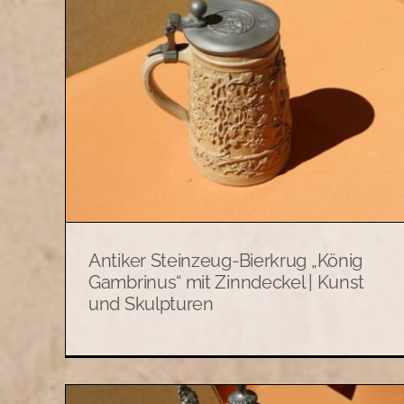
rug
Antiker Holzbierkrug mit
t
Zinndeckel | Kunst und
d
Skulpturen
Allerlei
Kunst und Skulpturen
Antiker Steinzeug-Bierkrug „König
Gambrinus“ mit Zinndeckel | Kunst
und Skulpturen