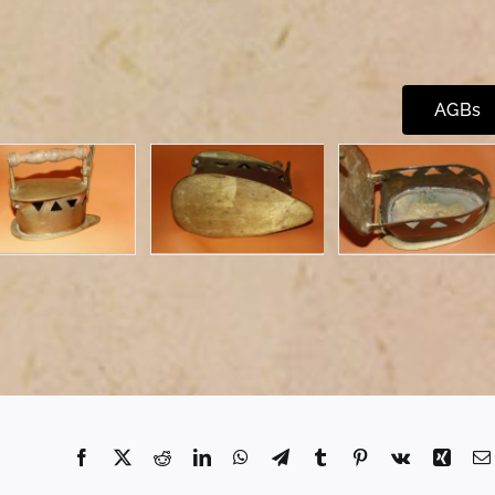
AGBs
Facebook
X
Reddit
LinkedIn
WhatsApp
Telegram
Tumblr
Pinterest
Vk
Xing