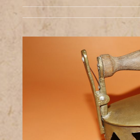
Zeige
grösseres
Bild