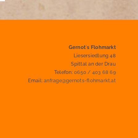
Gernot´s Flohmarkt
Liesersiedlung 48
Spittal an der Drau
Telefon:
0650 / 403 68 69
Email:
anfrage@gernots-flohmarkt.at