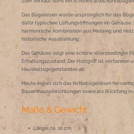
Zum Verkauf steht ein schönes altes Kohlebügele
Das Bügeleisen wurde ursprünglich für das Büge
dafür typischen Lüftungsöffnungen im Gehäuse. 
harmonische Kombination aus Messing und Holz
historische Ausstrahlung.
Das Gehäuse zeigt eine schöne altersbedingte Pa
Erhaltungszustand. Der Holzgriff ist vorhanden 
Haushaltsgegenstandes ab.
Heute eignet sich das Kohlebügeleisen hervorra
Bauernhauseinrichtungen sowie als Blickfang in
Maße & Gewicht
Länge: ca. 18 cm