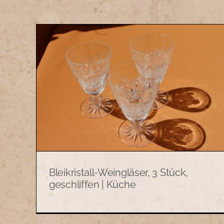
 3
Bleikristall-Bonboniere mit
che
Deckel | Küche
Keramik und Küchenutensilien
Bleikristall-Weingläser, 3 Stück,
geschliffen | Küche