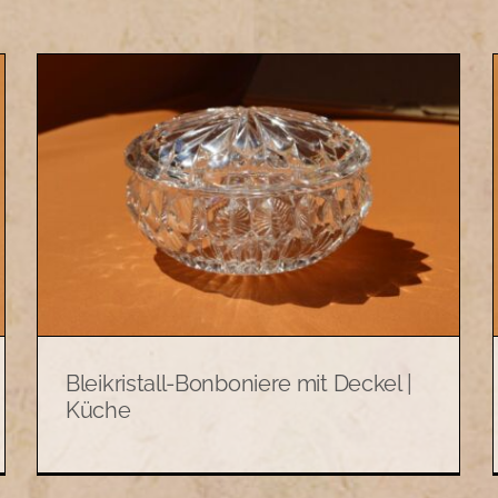
Bleikristall-Vase, geschliffen,
schwere Ausführung | Küche
Keramik und Küchenutensilien
Bleikristall-Bonboniere mit Deckel |
Küche