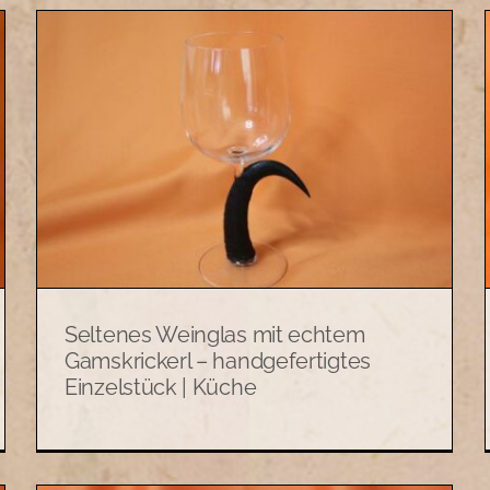
Paar dekorative Zinnvasen mit
|
Henkeln | Allerlei
Allerlei
Seltenes Weinglas mit echtem
Gamskrickerl – handgefertigtes
Einzelstück | Küche