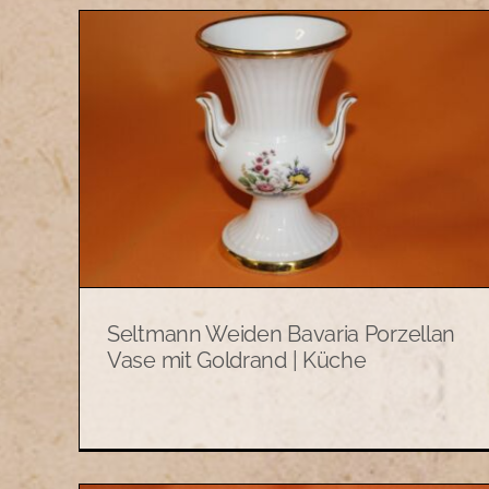
Seltenes Weinglas mit
ia
echtem Gamskrickerl –
nd |
handgefertigtes Einzelstück 
Küche
Keramik und Küchenutensilien
Seltmann Weiden Bavaria Porzellan
Vase mit Goldrand | Küche