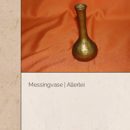
Vase aus Flakgranate mit
Schmiedeeisenständer |
Messingvase | Allerlei
Allerlei
Allerlei
Antiquität