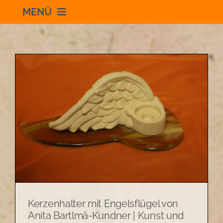
MENÜ
Willkommen
Schauraum
Impressum
Datenschutzerklärung
+436504036869
Kerzenhalter mit Engelsflügel von
zum Shop
Anita Bartlmä-Kundner | Kunst und