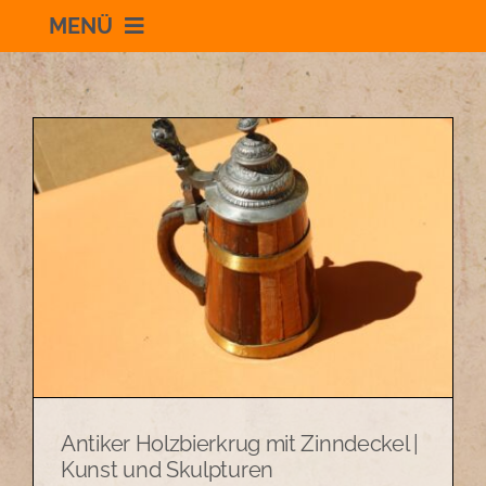
MENÜ
Willkommen
Schauraum
Impressum
Datenschutzerklärung
+436504036869
Antiker Holzbierkrug mit Zinndeckel |
zum Shop
Kunst und Skulpturen