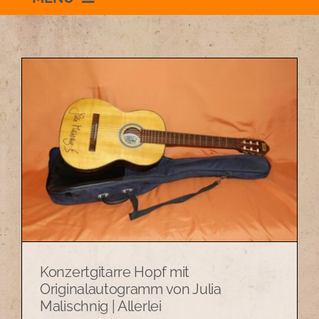
Willkommen
Schauraum
Impressum
Datenschutzerklärung
+436504036869
Konzertgitarre Hopf mit
zum Shop
Originalautogramm von Julia
Malischnig | Allerlei