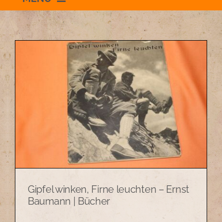
Willkommen
Schauraum
Impressum
Datenschutzerklärung
+436504036869
Gipfel winken, Firne leuchten – Ernst
zum Shop
Baumann | Bücher