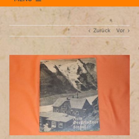
Willkommen
Zurück
Vor
Schauraum
Impressum
Zeige
grösseres
Bild
Datenschutzerklärung
+436504036869
zum Shop