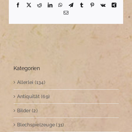
Facebook
X
Reddit
LinkedIn
WhatsApp
Telegram
Tumblr
Pinterest
Vk
Xing
E-
Mail
Kategorien
Allerlei (134)
Antiquität (69)
Bilder (2)
Blechspielzeuge (31)