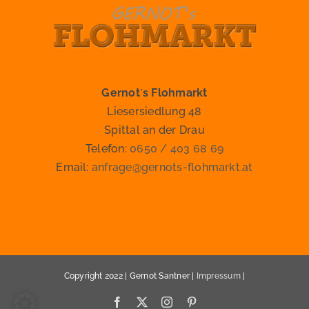
Gernot´s Flohmarkt
Liesersiedlung 48
Spittal an der Drau
Telefon:
0650 / 403 68 69
Email:
anfrage@gernots-flohmarkt.at
Copyright 2022 | Gernot Santner |
Impressum
|
Facebook
X
Instagram
Pinterest