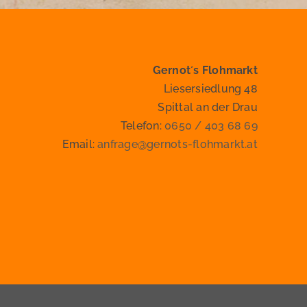
Gernot´s Flohmarkt
Liesersiedlung 48
Spittal an der Drau
Telefon:
0650 / 403 68 69
Email:
anfrage@gernots-flohmarkt.at