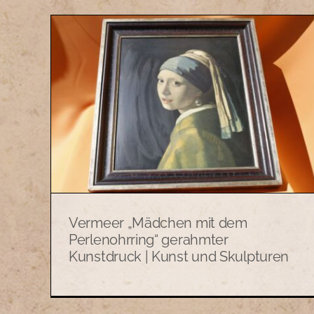
dem
Gerahmter Hummel-
er
Kunstdruck Kind am Zaun |
d
Kunst und Skulpturen
Bilder
Kunst und Skulpturen
Vermeer „Mädchen mit dem
Perlenohrring“ gerahmter
Kunstdruck | Kunst und Skulpturen