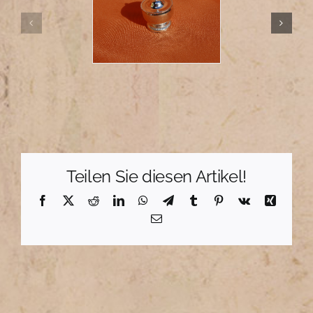
Teilen Sie diesen Artikel!
Facebook
X
Reddit
LinkedIn
WhatsApp
Telegram
Tumblr
Pinterest
Vk
Xing
E-
Mail