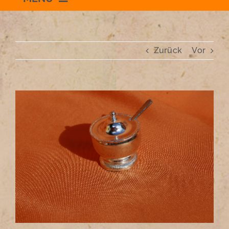
Willkommen
Zurück
Vor
Schauraum
Impressum
Zeige
grösseres
Bild
Datenschutzerklärung
+436504036869
zum Shop