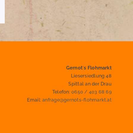
E-
Mail
Gernot´s Flohmarkt
Liesersiedlung 48
Spittal an der Drau
Telefon:
0650 / 403 68 69
Email:
anfrage@gernots-flohmarkt.at