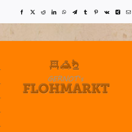
Facebook
X
Reddit
LinkedIn
WhatsApp
Telegram
Tumblr
Pinterest
Vk
Xing