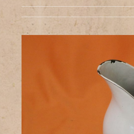
Zeige
grösseres
Bild