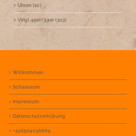
Uhren (10)
Vinyl 45er/33er (103)
Willkommen
Schauraum
Impressum
Datenschutzerklärung
+436504036869