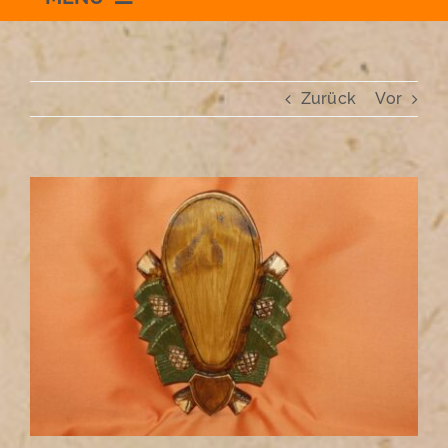
Willkommen
Zurück
Vor
Schauraum
Impressum
Zeige
grösseres
Bild
Datenschutzerklärung
+436504036869
zum Shop