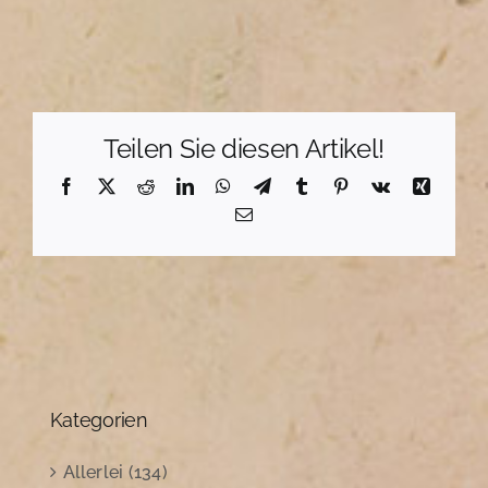
Teilen Sie diesen Artikel!
Facebook
X
Reddit
LinkedIn
WhatsApp
Telegram
Tumblr
Pinterest
Vk
Xing
E-
Mail
Kategorien
Allerlei (134)