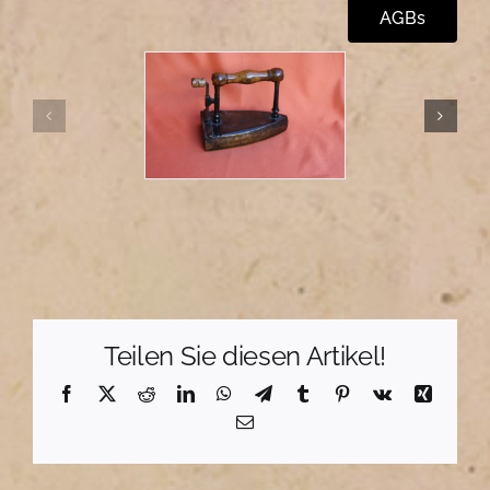
AGBs
Teilen Sie diesen Artikel!
Facebook
X
Reddit
LinkedIn
WhatsApp
Telegram
Tumblr
Pinterest
Vk
Xing
E-
Mail