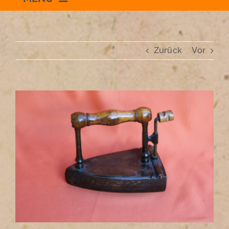
Willkommen
Zurück
Vor
Schauraum
Impressum
Zeige
grösseres
Bild
Datenschutzerklärung
+436504036869
zum Shop