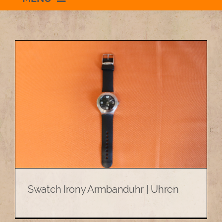
Willkommen
Schauraum
Impressum
Datenschutzerklärung
+436504036869
Swatch Irony Armbanduhr | Uhren
zum Shop