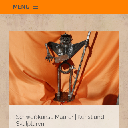
MENÜ
Willkommen
Schauraum
Impressum
Datenschutzerklärung
+436504036869
Schweißkunst, Maurer | Kunst und
zum Shop
Skulpturen