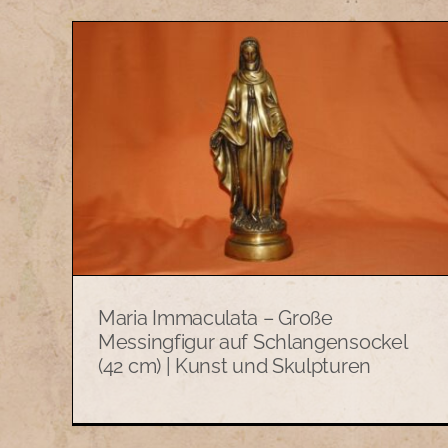
oße
Kruzifix, Kreuz, PAX | Kunst
) |
und Skulpturen
n
Kunst und Skulpturen
Maria Immaculata – Große
Messingfigur auf Schlangensockel
(42 cm) | Kunst und Skulpturen