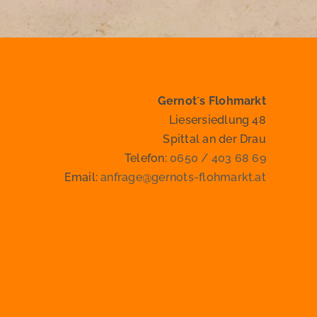
Gernot´s Flohmarkt
Liesersiedlung 48
Spittal an der Drau
Telefon:
0650 / 403 68 69
Email:
anfrage@gernots-flohmarkt.at