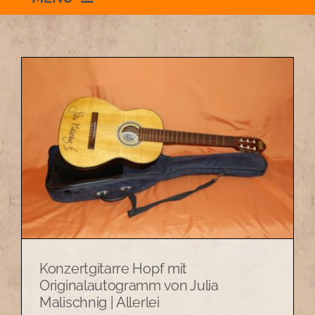
Willkommen
Schauraum
Impressum
Datenschutzerklärung
+436504036869
Konzertgitarre Hopf mit
zum Shop
Originalautogramm von Julia
Malischnig | Allerlei