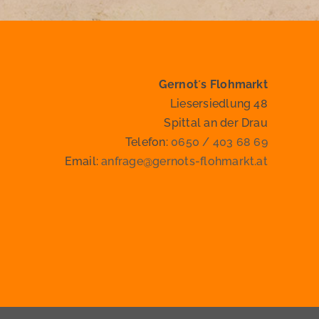
Gernot´s Flohmarkt
Liesersiedlung 48
Spittal an der Drau
Telefon:
0650 / 403 68 69
Email:
anfrage@gernots-flohmarkt.at