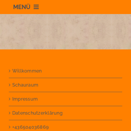
MENÜ
Willkommen
Schauraum
Impressum
Willkommen
Datenschutzerklärung
Schauraum
Impressum
+436504036869
Datenschutzerklärung
zum Shop
+436504036869