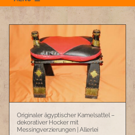
Willkommen
Schauraum
Impressum
Datenschutzerklärung
+436504036869
Originaler ägyptischer Kamelsattel –
zum Shop
dekorativer Hocker mit
Messingverzierungen | Allerlei